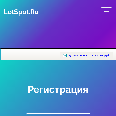
LotSpot.Ru
Toggl
navig
Купить здесь ссылку за
руб.
Регистрация